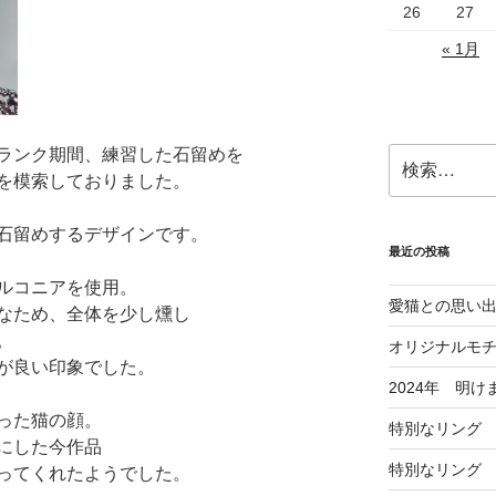
26
27
« 1月
ランク期間、練習した石留めを
検
索:
を模索しておりました。
石留めするデザインです。
最近の投稿
ルコニアを使用。
愛猫との思い
なため、全体を少し燻し
。
オリジナルモ
が良い印象でした。
2024年 明
った猫の顔。
特別なリング
にした今作品
特別なリング
ってくれたようでした。