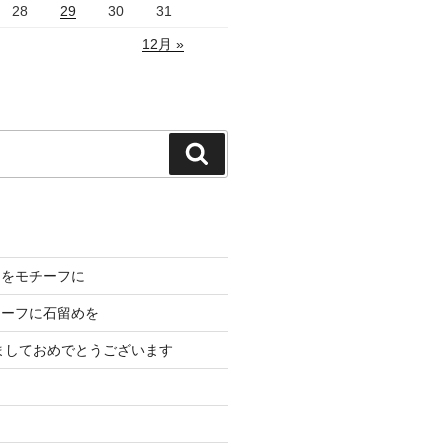
28
29
30
31
12月 »
検
索
出をモチーフに
チーフに石留めを
けましておめでとうございます