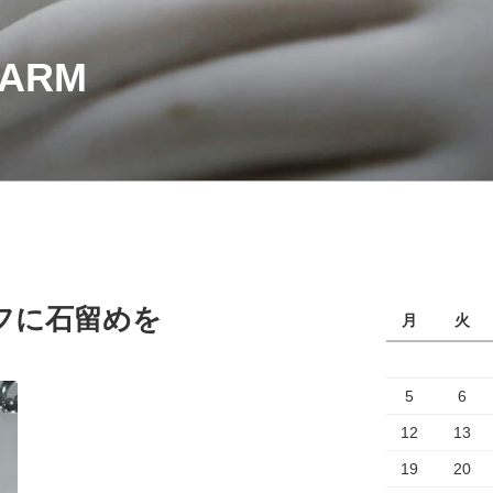
HARM
フに石留めを
月
火
5
6
12
13
19
20