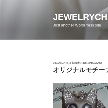
コ
ン
テ
JEWELRYC
ン
Just another WordPress site
ツ
へ
ス
キ
ッ
プ
投
2025年5月29日
投稿者:
ERIKONAGANO
稿
オリジナルモチー
日: