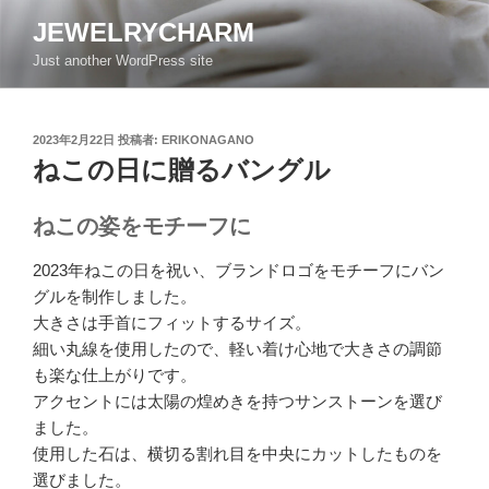
コ
JEWELRYCHARM
ン
Just another WordPress site
テ
ン
ツ
投
2023年2月22日
投稿者:
ERIKONAGANO
へ
稿
ねこの日に贈るバングル
ス
日:
キ
ッ
ねこの姿をモチーフに
プ
2023年ねこの日を祝い、ブランドロゴをモチーフにバン
グルを制作しました。
大きさは手首にフィットするサイズ。
細い丸線を使用したので、軽い着け心地で大きさの調節
も楽な仕上がりです。
アクセントには太陽の煌めきを持つサンストーンを選び
ました。
使用した石は、横切る割れ目を中央にカットしたものを
選びました。