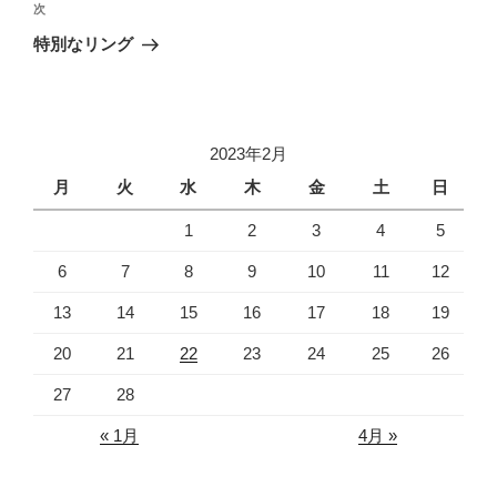
ビ
稿
次
次
ゲ
の
特別なリング
投
ー
稿
シ
ョ
2023年2月
ン
月
火
水
木
金
土
日
1
2
3
4
5
6
7
8
9
10
11
12
13
14
15
16
17
18
19
20
21
22
23
24
25
26
27
28
« 1月
4月 »