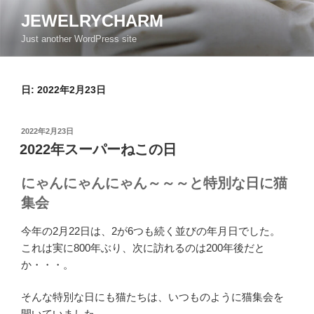
コ
JEWELRYCHARM
ン
Just another WordPress site
テ
ン
ツ
日:
2022年2月23日
へ
ス
キ
投
2022年2月23日
ッ
稿
2022年スーパーねこの日
日:
プ
にゃんにゃんにゃん～～～と特別な日に猫
集会
今年の2月22日は、2が6つも続く並びの年月日でした。
これは実に800年ぶり、次に訪れるのは200年後だと
か・・・。
そんな特別な日にも猫たちは、いつものように猫集会を
開いていました。